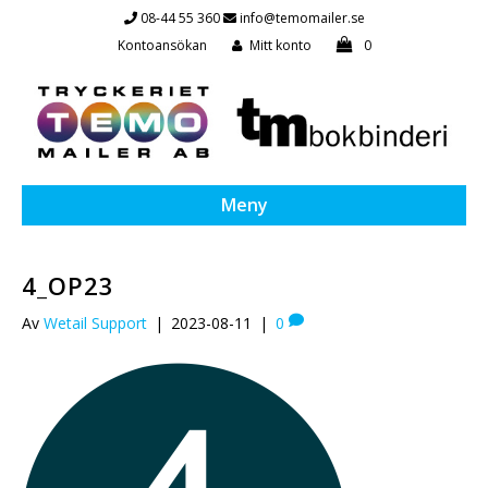
08-44 55 360
info@temomailer.se
Kontoansökan
Mitt konto
0
Meny
4_OP23
Av
Wetail Support
|
2023-08-11
|
0