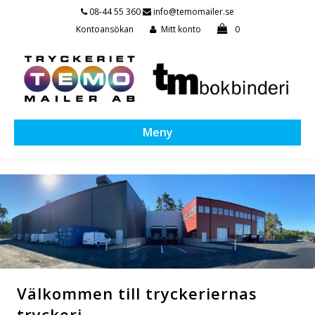
08-44 55 360
info@temomailer.se
Kontoansökan
Mitt konto
0
Meny
Välkommen till tryckeriernas
tryckeri