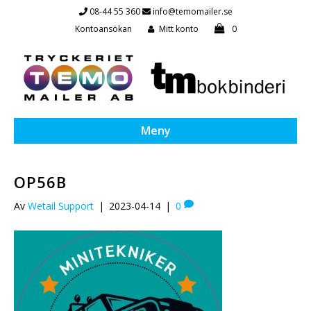
08-44 55 360
info@temomailer.se
Kontoansökan
Mitt konto
0
Meny
OP56B
Av
Wetail Support
|
2023-04-14
|
0