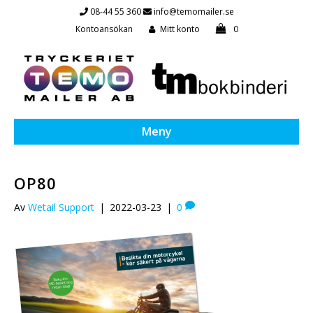
08-44 55 360
info@temomailer.se
Kontoansökan
Mitt konto
0
Meny
OP80
Av
Wetail Support
|
2022-03-23
|
0