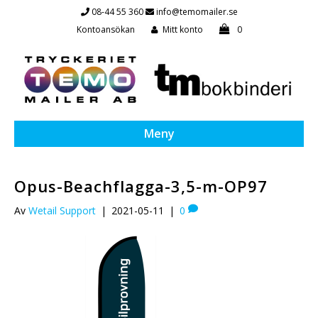
08-44 55 360
info@temomailer.se
Kontoansökan
Mitt konto
0
Meny
Opus-Beachflagga-3,5-m-OP97
Av
Wetail Support
|
2021-05-11
|
0