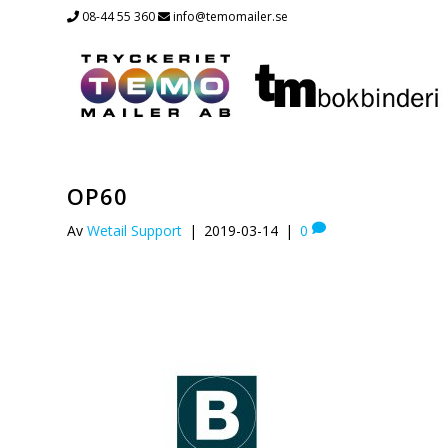
08-44 55 360
info@temomailer.se
OP60
Av
Wetail Support
|
2019-03-14
|
0