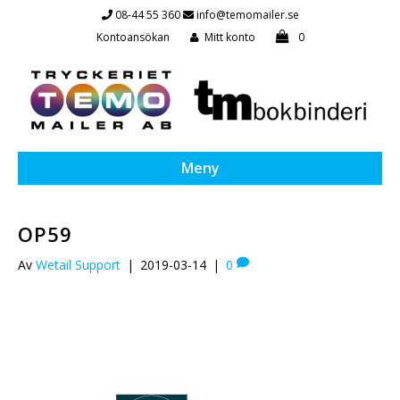
08-44 55 360
info@temomailer.se
Kontoansökan
Mitt konto
0
Meny
OP59
Av
Wetail Support
|
2019-03-14
|
0